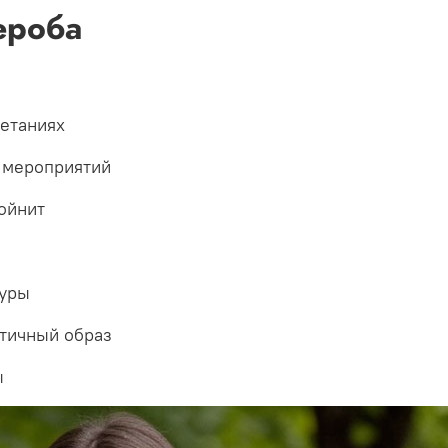
ероба
четаниях
 мероприятий
ойнит
гуры
тичный образ
ы