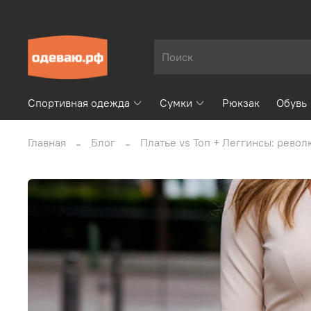
Спортивная одежда
Сумки
Рюкзак
Обувь
Главная
Блог
Платье vs Топ + Леггинсы: рево