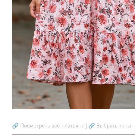
🔗
Посмотреть все платья →
| 🔗
Выбрать топы 