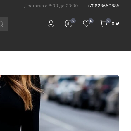
Доставка с 8:00 до 23:00
+79628650885
0
0
0
0 ₽