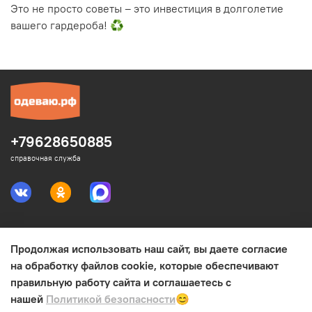
Это не просто советы – это инвестиция в долголетие
вашего гардероба! ♻️
+79628650885
справочная служба
Продолжая использовать наш сайт, вы даете согласие
Юридическая информация
на обработку файлов cookie, которые обеспечивают
правильную работу сайта и соглашаетесь с
Интересное
нашей
Политикой безопасности
😊