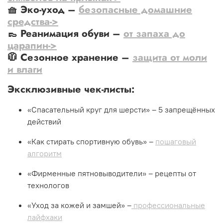
🧺
Эко-уход
–
безопасные домашние
средства->
👞
Реанимация обуви
–
от запаха до
царапин->
🧥
Сезонное хранение
–
защита от моли
и влаги
Эксклюзивные чек-листы:
«Спасательный круг для шерсти» – 5 запрещённых
действий
«Как стирать спортивную обувь» –
пошаговый
алгоритм
«Фирменные пятновыводители» – рецепты от
технологов
«Уход за кожей и замшей» –
профессиональные
лайфхаки