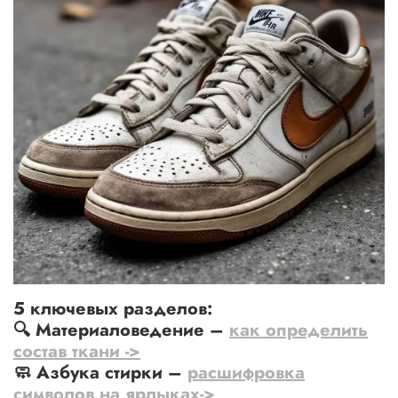
5 ключевых разделов:
🔍
Материаловедение
–
как определить
состав ткани ->
🧼
Азбука стирки
–
расшифровка
символов на ярлыках->