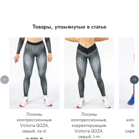
Товары, упомянутые в статье
Лосины
Лосины
Л
компрессионные
компрессионные,
компр
Victoria QOZA,
корректирующие
Sna
серый, xs-xl
Victoria QOZA,
сирене
серый, l-m