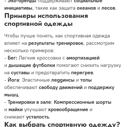
-
Эко-бренды
поддерживают
социальные
инициативы
, такие как защита
океанов
и
лесов
.
Примеры использования
спортивной одежды
Чтобы лучше понять, как спортивная одежда
влияет на
результаты тренировок
, рассмотрим
несколько примеров:
-
Бег:
Легкие кроссовки с
амортизацией
и
дышащие футболки
помогают снизить нагрузку
на
суставы
и предотвратить
перегрев
.
-
Йога
: Эластичные
леggинсы
и
топы
обеспечивают
свободу движений
и
поддержку
мышц
.
-
Тренировки в зале
:
Компрессионные шорты
и
майки
улучшают
кровообращение
и
снижают
усталость
.
Как выбрать спортивную одежду?