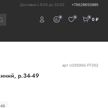
Доставка с 8:00 до 23:00
+79628650885
0
0
0
0 ₽
арт.
U23330G-FF202
синий, р.34-49
-49