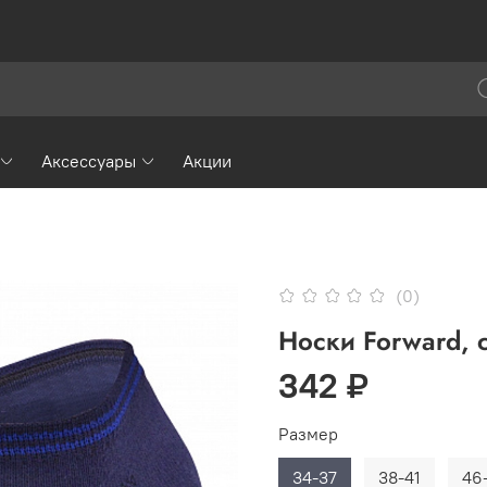
Аксессуары
Акции
(0)
Носки Forward, 
342 ₽
Размер
34-37
38-41
46