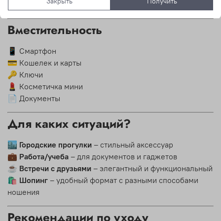
Закрыть
Получить
Карман на молнии внутри
Вместительность
📱 Смартфон
💳 Кошелек и карты
🔑 Ключи
💄 Косметичка мини
📄 Документы
Для каких ситуаций?
🏙️
Городские прогулки
– стильный аксессуар
💼
Работа/учеба
– для документов и гаджетов
☕
Встречи с друзьями
– элегантный и функциональный
🛍️
Шопинг
– удобный формат с разными способами
ношения
Рекомендации по уходу