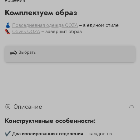
ношения
Комплектуем образ
👗
Повседневная одежда QOZA
– в едином стиле
👠
Обувь QOZA
– завершит образ
Выбрать
Описание
Конструктивные особенности:
✔
Два изолированных отделения
– каждое на