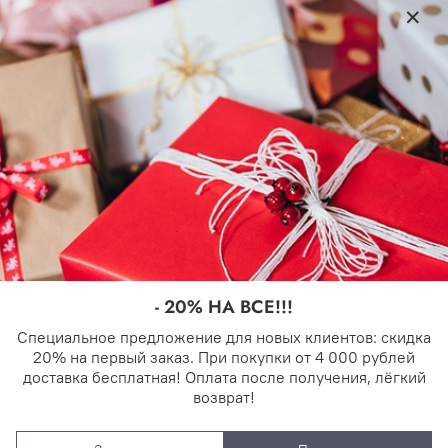
Стильный дизайн
– модная экокожа с
оригинальными брелоками
Практичность
– продуманная организация
внутреннего пространства
Универсальность
– подходит для работы,
прогулок, встреч
Отделения и карманы
Внешние:
Передний карман с декоративными брелоками
- 20% НА ВСЕ!!!
Задний карман на молнии
Специальное предложение для новых клиентов: скидка
20% на первый заказ. При покупки от 4 000 рублей
Внутренние:
доставка бесплатная! Оплата после получения, лёгкий
возврат!
Два основных отделения на молниях