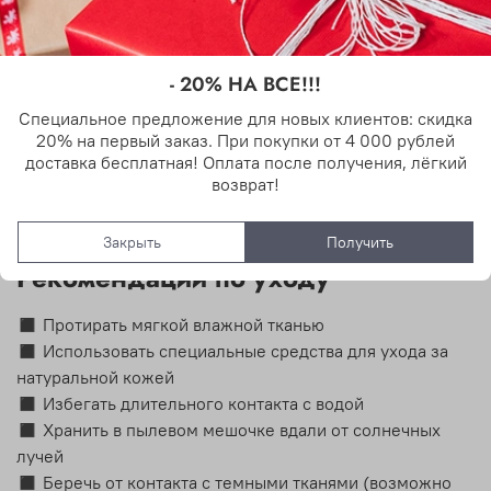
Для каких ситуаций?
- 20% НА ВСЕ!!!
🌟
Особые мероприятия
– свадьбы, вечеринки,
свидания
Специальное предложение для новых клиентов: скидка
20% на первый заказ. При покупки от 4 000 рублей
💼
Деловые встречи
– элегантный аксессуар
доставка бесплатная! Оплата после получения, лёгкий
🏙️
Городские прогулки
– стильный образ
возврат!
🎁
Подарок
– премиальный презент для особенного
человека
Закрыть
Получить
Рекомендации по уходу
◼ Протирать мягкой влажной тканью
◼ Использовать специальные средства для ухода за
натуральной кожей
◼ Избегать длительного контакта с водой
◼ Хранить в пылевом мешочке вдали от солнечных
лучей
◼ Беречь от контакта с темными тканями (возможно