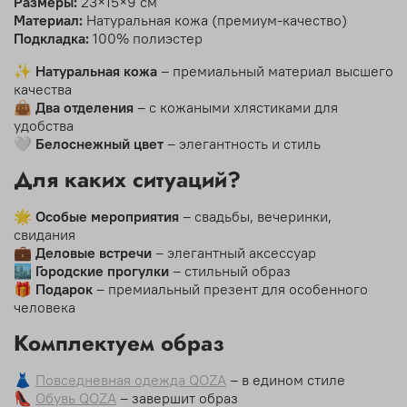
Размеры:
23×15×9 см
Материал:
Натуральная кожа (премиум-качество)
Подкладка:
100% полиэстер
✨
Натуральная кожа
– премиальный материал высшего
качества
👜
Два отделения
– с кожаными хлястиками для
удобства
🤍
Белоснежный цвет
– элегантность и стиль
Для каких ситуаций?
🌟
Особые мероприятия
– свадьбы, вечеринки,
свидания
💼
Деловые встречи
– элегантный аксессуар
🏙️
Городские прогулки
– стильный образ
🎁
Подарок
– премиальный презент для особенного
человека
Комплектуем образ
👗
Повседневная одежда QOZA
– в едином стиле
👠
Обувь QOZA
– завершит образ