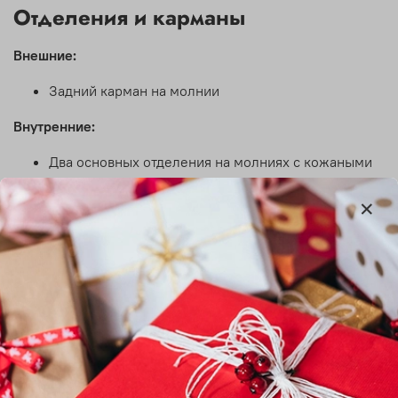
Отделения и карманы
Внешние:
Задний карман на молнии
Внутренние:
Два основных отделения на молниях с кожаными
хлястиками
Карман на молнии внутри
Вместительность
📱 Смартфон
💳 Кошелек и карты
🔑 Ключи
💄 Косметичка мини
📄 Документы