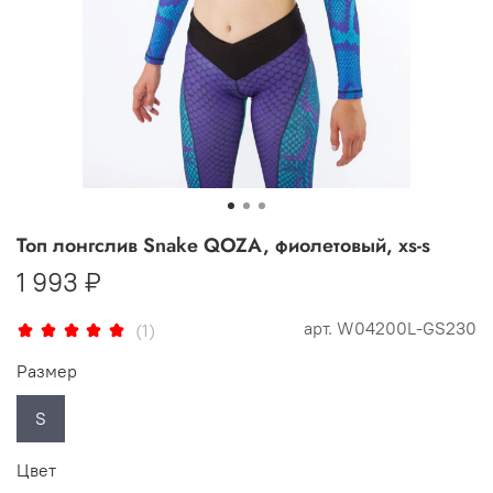
Топ лонгслив Snake QOZA, фиолетовый, xs-s
1 993 ₽
арт.
W04200L-GS230
(1)
Размер
S
Цвет