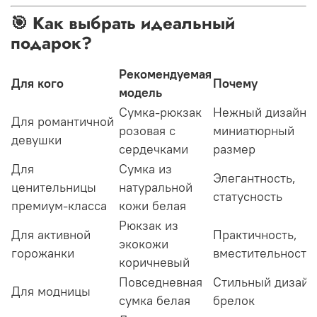
🎯 Как выбрать идеальный
подарок?
Рекомендуемая
Для кого
Почему
модель
Сумка-рюкзак
Нежный дизайн,
Для романтичной
розовая с
миниатюрный
девушки
сердечками
размер
Для
Сумка из
Элегантность,
ценительницы
натуральной
статусность
премиум-класса
кожи белая
Рюкзак из
Для активной
Практичность,
экокожи
горожанки
вместительность
коричневый
Повседневная
Стильный дизайн
Для модницы
сумка белая
брелок