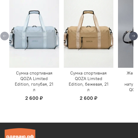
Сумка спортивная
Сумка спортивная
Женс
QOZA Limited
QOZA Limited
к
Edition, голубая, 21
Edition, бежевая, 21
натур
л
л
QOZ
2 600 ₽
2 600 ₽
1