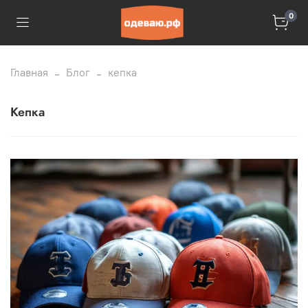
0
Главная
Блог
кепка
кепка