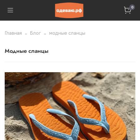
0
Главная
Блог
модные сланцы
модные сланцы