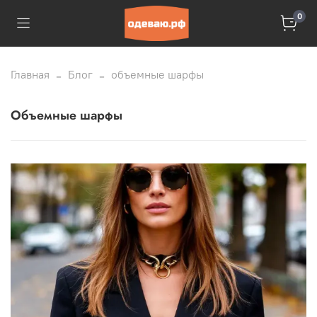
0
Главная
Блог
объемные шарфы
объемные шарфы