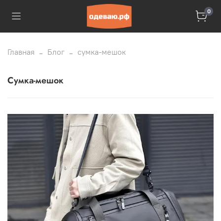
0
Главная
Блог
сумка-мешок
сумка-мешок